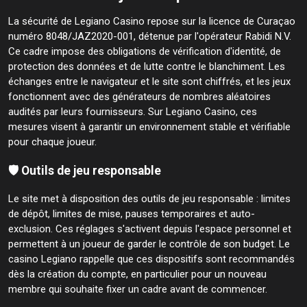
La sécurité de Legiano Casino repose sur la licence de Curaçao
numéro 8048/JAZ2020-001, détenue par l'opérateur Rabidi N.V.
Ce cadre impose des obligations de vérification d'identité, de
protection des données et de lutte contre le blanchiment. Les
échanges entre le navigateur et le site sont chiffrés, et les jeux
fonctionnent avec des générateurs de nombres aléatoires
audités par leurs fournisseurs. Sur Legiano Casino, ces
mesures visent à garantir un environnement stable et vérifiable
pour chaque joueur.
🛡️ Outils de jeu responsable
Le site met à disposition des outils de jeu responsable : limites
de dépôt, limites de mise, pauses temporaires et auto-
exclusion. Ces réglages s'activent depuis l'espace personnel et
permettent à un joueur de garder le contrôle de son budget. Le
casino Legiano rappelle que ces dispositifs sont recommandés
dès la création du compte, en particulier pour un nouveau
membre qui souhaite fixer un cadre avant de commencer.