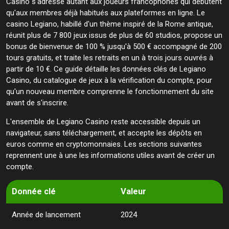
Casino s'adresse autant aux joueurs francophones qui débutent
🃏 Jeux en direct avec croupiers
qu'aux membres déjà habitués aux plateformes en ligne. Le
💰 Jeux de table et jackpots
casino Legiano, habillé d'un thème inspiré de la Rome antique,
réunit plus de 7 800 jeux issus de plus de 60 studios, propose un
📝 L'inscription et la vérification KYC prennent
quelques minutes
bonus de bienvenue de 100 % jusqu'à 500 € accompagné de 200
🪪 Vérification d'identité avant le premier
tours gratuits, et traite les retraits en un à trois jours ouvrés à
retrait
partir de 10 €. Ce guide détaille les données clés de Legiano
🔑 Connexion et récupération du compte
Casino, du catalogue de jeux à la vérification du compte, pour
🏆 Le bonus de bienvenue atteint 500 € et 200
qu'un nouveau membre comprenne le fonctionnement du site
tours gratuits
avant de s'inscrire.
🎁 Détail des conditions du bonus
L'ensemble de Legiano Casino reste accessible depuis un
🔄 Promotions régulières et cashback
navigateur, sans téléchargement, et accepte les dépôts en
👑 Les tournois et le programme de fidélité
récompensent la régularité
euros comme en cryptomonnaies. Les sections suivantes
🥇 Tournois et cagnottes
reprennent une à une les informations utiles avant de créer un
🏅 Programme de fidélité par paliers
compte.
🎉 Avantages VIP
📱 La version mobile de Legiano Casino
Donnée clé
Valeur
fonctionne sans installation
💳 Legiano Casino traite les dépôts dès 10 € et les
Année de lancement
2024
retraits en 1 à 3 jours