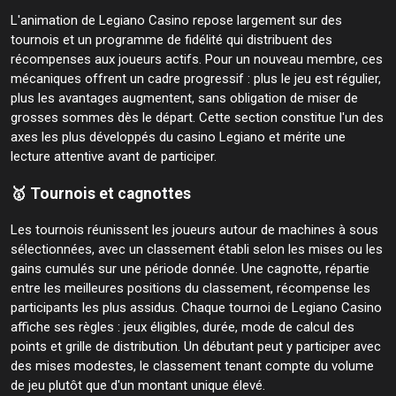
L'animation de Legiano Casino repose largement sur des
tournois et un programme de fidélité qui distribuent des
récompenses aux joueurs actifs. Pour un nouveau membre, ces
mécaniques offrent un cadre progressif : plus le jeu est régulier,
plus les avantages augmentent, sans obligation de miser de
grosses sommes dès le départ. Cette section constitue l'un des
axes les plus développés du casino Legiano et mérite une
lecture attentive avant de participer.
🥇 Tournois et cagnottes
Les tournois réunissent les joueurs autour de machines à sous
sélectionnées, avec un classement établi selon les mises ou les
gains cumulés sur une période donnée. Une cagnotte, répartie
entre les meilleures positions du classement, récompense les
participants les plus assidus. Chaque tournoi de Legiano Casino
affiche ses règles : jeux éligibles, durée, mode de calcul des
points et grille de distribution. Un débutant peut y participer avec
des mises modestes, le classement tenant compte du volume
de jeu plutôt que d'un montant unique élevé.