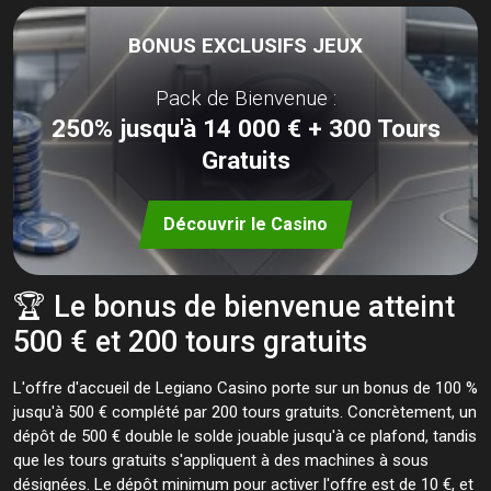
BONUS EXCLUSIFS JEUX
Pack de Bienvenue :
250% jusqu'à 14 000 € + 300 Tours
Gratuits
Découvrir le Casino
🏆 Le bonus de bienvenue atteint
500 € et 200 tours gratuits
L'offre d'accueil de Legiano Casino porte sur un bonus de 100 %
jusqu'à 500 € complété par 200 tours gratuits. Concrètement, un
dépôt de 500 € double le solde jouable jusqu'à ce plafond, tandis
que les tours gratuits s'appliquent à des machines à sous
désignées. Le dépôt minimum pour activer l'offre est de 10 €, et