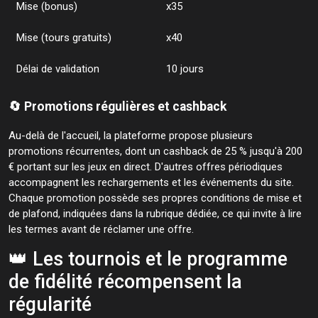
Mise (bonus)
x35
Mise (tours gratuits)
x40
Délai de validation
10 jours
🔄 Promotions régulières et cashback
Au-delà de l'accueil, la plateforme propose plusieurs
promotions récurrentes, dont un cashback de 25 % jusqu'à 200
€ portant sur les jeux en direct. D'autres offres périodiques
accompagnent les rechargements et les événements du site.
Chaque promotion possède ses propres conditions de mise et
de plafond, indiquées dans la rubrique dédiée, ce qui invite à lire
les termes avant de réclamer une offre.
👑 Les tournois et le programme
de fidélité récompensent la
régularité