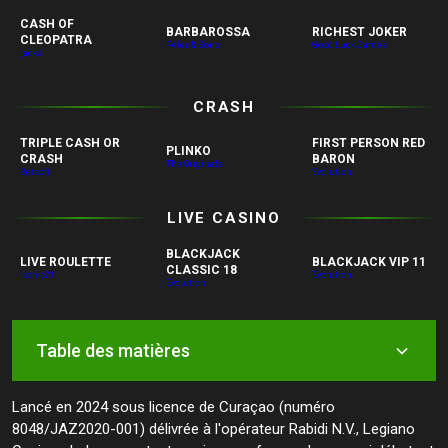
CASH OF
BARBAROSSA
RICHEST JOKER
CLEOPATRA
Peter & Sons
Good Luck Games
jacks
CRASH
TRIPLE CASH OR
FIRST PERSON RED
PLINKO
CRASH
BARON
The Originals
Betsoft
Evolution
LIVE CASINO
BLACKJACK
LIVE ROULETTE
BLACKJACK VIP 11
CLASSIC 18
Iconic21
Evolution
Evolution
Table des matières
Table des matières
🎰 Le catalogue de Legiano Casino réunit plus de 7
Lancé en 2024 sous licence de Curaçao (numéro
800 jeux
8048/JAZ2020-001) délivrée à l'opérateur Rabidi N.V., Legiano
🎮 Machines à sous et fonctionnalités